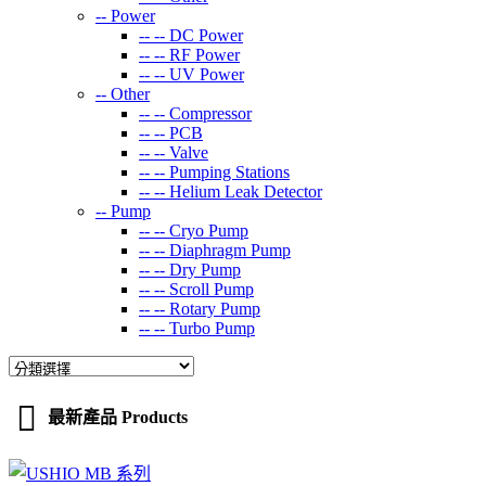
--
Power
-- --
DC Power
-- --
RF Power
-- --
UV Power
--
Other
-- --
Compressor
-- --
PCB
-- --
Valve
-- --
Pumping Stations
-- --
Helium Leak Detector
--
Pump
-- --
Cryo Pump
-- --
Diaphragm Pump
-- --
Dry Pump
-- --
Scroll Pump
-- --
Rotary Pump
-- --
Turbo Pump
最新產品 Products